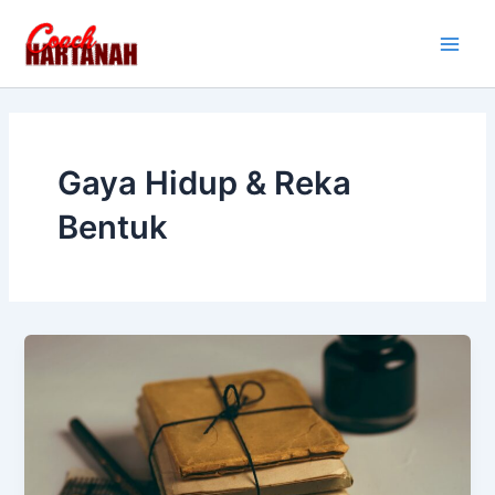
Skip
Main
to
Men
content
Gaya Hidup & Reka
Bentuk