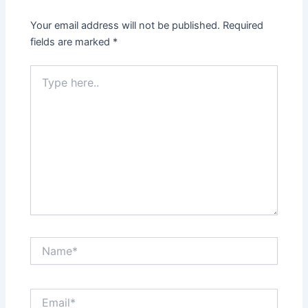
Your email address will not be published.
Required
fields are marked
*
Type
here..
Name*
Email*