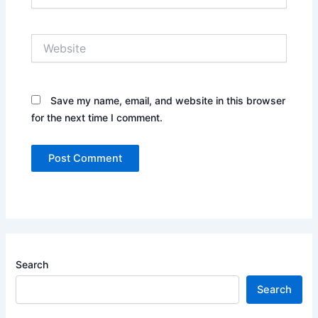
Website
Save my name, email, and website in this browser
for the next time I comment.
Search
Search