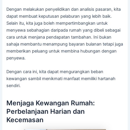
Dengan melakukan penyelidikan dan analisis pasaran, kita
dapat membuat keputusan pelaburan yang lebih baik.
Selain itu, kita juga boleh mempertimbangkan untuk
menyewa sebahagian daripada rumah yang dibeli sebagai
cara untuk menjana pendapatan tambahan. Ini bukan
sahaja membantu menampung bayaran bulanan tetapi juga
memberikan peluang untuk membina hubungan dengan
penyewa.
Dengan cara ini, kita dapat mengurangkan beban
kewangan sambil menikmati manfaat memiliki hartanah
sendiri.
Menjaga Kewangan Rumah:
Perbelanjaan Harian dan
Kecemasan