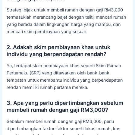
Strategi bijak untuk membeli rumah dengan gaji RM3,000
termasuklah merancang bajet dengan teliti, mencari rumah
yang berada dalam lingkungan harga yang mampu, dan
mencari skim pembiayaan yang sesuai.
2. Adakah skim pembiayaan khas untuk
individu yang berpendapatan rendah?
Ya, terdapat skim pembiayaan khas seperti Skim Rumah
Pertamaku (SRP) yang ditawarkan oleh bank-bank
tempatan untuk membantu individu yang berpendapatan
rendah memiliki rumah pertama mereka.
3. Apa yang perlu dipertimbangkan sebelum
membeli rumah dengan gaji RM3,000?
Sebelum membeli rumah dengan gaji RM3,000, perlu
dipertimbangkan faktor-faktor seperti lokasi rumah, kos