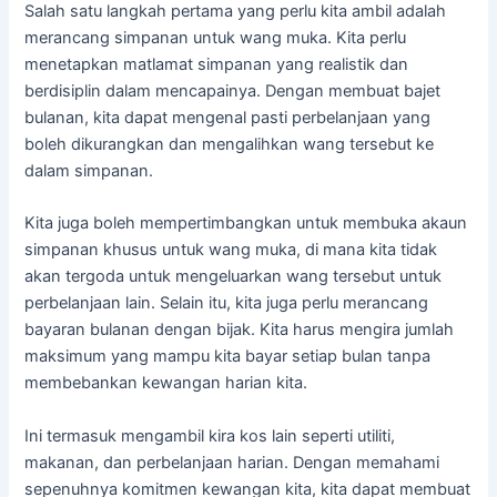
Salah satu langkah pertama yang perlu kita ambil adalah
merancang simpanan untuk wang muka. Kita perlu
menetapkan matlamat simpanan yang realistik dan
berdisiplin dalam mencapainya. Dengan membuat bajet
bulanan, kita dapat mengenal pasti perbelanjaan yang
boleh dikurangkan dan mengalihkan wang tersebut ke
dalam simpanan.
Kita juga boleh mempertimbangkan untuk membuka akaun
simpanan khusus untuk wang muka, di mana kita tidak
akan tergoda untuk mengeluarkan wang tersebut untuk
perbelanjaan lain. Selain itu, kita juga perlu merancang
bayaran bulanan dengan bijak. Kita harus mengira jumlah
maksimum yang mampu kita bayar setiap bulan tanpa
membebankan kewangan harian kita.
Ini termasuk mengambil kira kos lain seperti utiliti,
makanan, dan perbelanjaan harian. Dengan memahami
sepenuhnya komitmen kewangan kita, kita dapat membuat