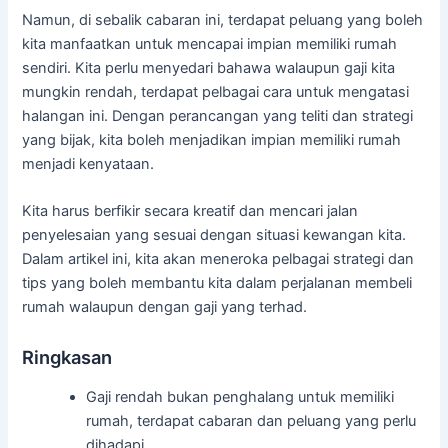
Namun, di sebalik cabaran ini, terdapat peluang yang boleh
kita manfaatkan untuk mencapai impian memiliki rumah
sendiri. Kita perlu menyedari bahawa walaupun gaji kita
mungkin rendah, terdapat pelbagai cara untuk mengatasi
halangan ini. Dengan perancangan yang teliti dan strategi
yang bijak, kita boleh menjadikan impian memiliki rumah
menjadi kenyataan.
Kita harus berfikir secara kreatif dan mencari jalan
penyelesaian yang sesuai dengan situasi kewangan kita.
Dalam artikel ini, kita akan meneroka pelbagai strategi dan
tips yang boleh membantu kita dalam perjalanan membeli
rumah walaupun dengan gaji yang terhad.
Ringkasan
Gaji rendah bukan penghalang untuk memiliki
rumah, terdapat cabaran dan peluang yang perlu
dihadapi.