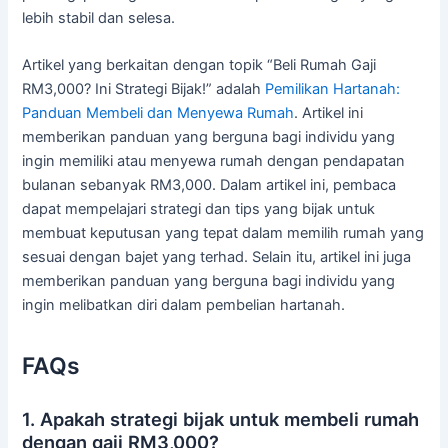
lebih stabil dan selesa.
Artikel yang berkaitan dengan topik “Beli Rumah Gaji
RM3,000? Ini Strategi Bijak!” adalah
Pemilikan Hartanah:
Panduan Membeli dan Menyewa Rumah
. Artikel ini
memberikan panduan yang berguna bagi individu yang
ingin memiliki atau menyewa rumah dengan pendapatan
bulanan sebanyak RM3,000. Dalam artikel ini, pembaca
dapat mempelajari strategi dan tips yang bijak untuk
membuat keputusan yang tepat dalam memilih rumah yang
sesuai dengan bajet yang terhad. Selain itu, artikel ini juga
memberikan panduan yang berguna bagi individu yang
ingin melibatkan diri dalam pembelian hartanah.
FAQs
1. Apakah strategi bijak untuk membeli rumah
dengan gaji RM3,000?