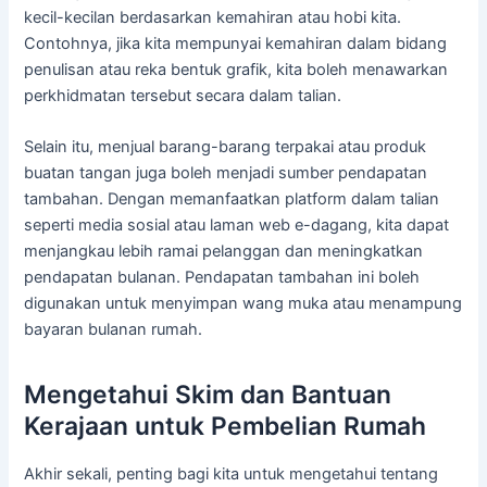
kecil-kecilan berdasarkan kemahiran atau hobi kita.
Contohnya, jika kita mempunyai kemahiran dalam bidang
penulisan atau reka bentuk grafik, kita boleh menawarkan
perkhidmatan tersebut secara dalam talian.
Selain itu, menjual barang-barang terpakai atau produk
buatan tangan juga boleh menjadi sumber pendapatan
tambahan. Dengan memanfaatkan platform dalam talian
seperti media sosial atau laman web e-dagang, kita dapat
menjangkau lebih ramai pelanggan dan meningkatkan
pendapatan bulanan. Pendapatan tambahan ini boleh
digunakan untuk menyimpan wang muka atau menampung
bayaran bulanan rumah.
Mengetahui Skim dan Bantuan
Kerajaan untuk Pembelian Rumah
Akhir sekali, penting bagi kita untuk mengetahui tentang