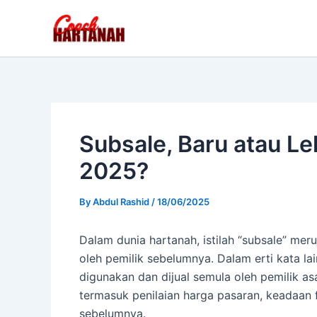
Skip
to
content
Subsale, Baru atau L
2025?
By
Abdul Rashid
/
18/06/2025
Dalam dunia hartanah, istilah “subsale” meru
oleh pemilik sebelumnya. Dalam erti kata lai
digunakan dan dijual semula oleh pemilik asa
termasuk penilaian harga pasaran, keadaan f
sebelumnya.